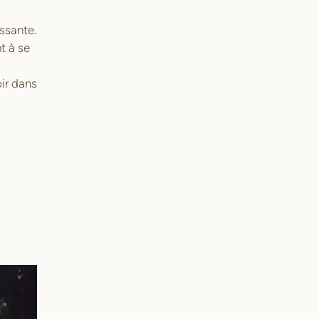
ssante.
t à se
oir dans