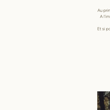
Au pri
A l'i
Et si p