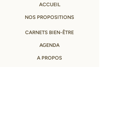
ACCUEIL
NOS PROPOSITIONS
CARNETS BIEN-ÊTRE
AGENDA
A PROPOS
CONTACT
MENTIONS LÉGALES ET CGV
© NOS PETITS EVENEMENTS - tous droits réservés
2024- 2026
SITE CONÇU AVEC ♡ PAR
MARINE LABORIE
Remerciement à Eric Roux-Fontaine pour le droit
d'utilisation des photos de ses peintures