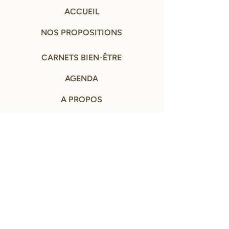
ACCUEIL
NOS PROPOSITIONS
CARNETS BIEN-ÊTRE
AGENDA
A PROPOS
CONTACT
MENTIONS LÉGALES ET CGV
© NOS PETITS EVENEMENTS - tous droits réservés
2024- 2026
SITE CONÇU AVEC ♡ PAR
MARINE LABORIE
Remerciement à Eric Roux-Fontaine pour le droit
d'utilisation des photos de ses peintures