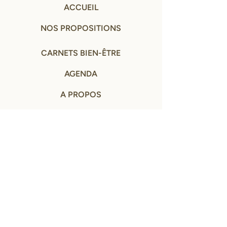
ACCUEIL
NOS PROPOSITIONS
CARNETS BIEN-ÊTRE
AGENDA
A PROPOS
CONTACT
MENTIONS LÉGALES ET CGV
© NOS PETITS EVENEMENTS - tous droits réservés
2024- 2026
SITE CONÇU AVEC ♡ PAR
MARINE LABORIE
Remerciement à Eric Roux-Fontaine pour le droit
d'utilisation des photos de ses peintures