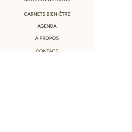
CARNETS BIEN-ÊTRE
AGENDA
A PROPOS
CONTACT
MENTIONS LÉGALES ET CGV
© NOS PETITS EVENEMENTS - tous droits réservés
2024- 2026
SITE CONÇU AVEC ♡ PAR
MARINE LABORIE
Remerciement à Eric Roux-Fontaine pour le droit
d'utilisation des photos de ses peintures