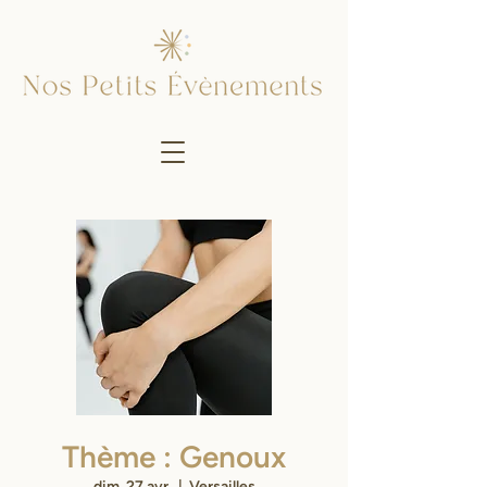
Thème : Genoux
dim. 27 avr.
  |  
Versailles